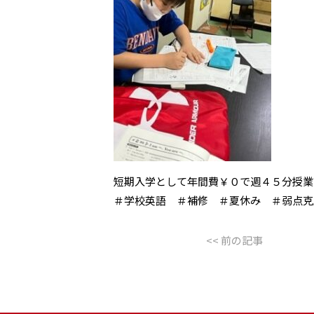
短期入学として年間費￥０で週４５分授業¥
＃学校英語 ＃補修 ＃夏休み ＃弱点克
<< 前の記事